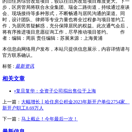
的旧住房综合改造项目，较以往旧房改造项目难度更大。下一
步，区房管局将联合永业集团、瑞金二路街道，持续通过座谈
会、现场接待等多种形式，不断畅通与居民沟通的渠道。同
时，设计团队、律师等专业力量也将全过程参与项目签约工
作，为居民答疑解惑，充分保障居民的权益。此次通气会后，
将有序推进项目意愿征询工作，尽早推动项目签约。 作
者：编辑：周辰 责任编辑：苏展来源：上海黄浦
本信息由网络用户发布，
本站只提供信息展示，内容详情请与
官方联系确认。
标签 :
最新资讯
相关文章
•
复旦复华：全资子公司拟出售位于上海
上一篇：
大幅增长丨哈住房公积金2023年新开户单位2754家、
新开户职工8.69万人
下一篇：
马上截止！今年最后一次！
最新信息