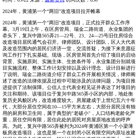
2024年，黄浦第一个“两旧”改造项目拉开帷幕
2024年，黄浦第一个"两旧"改造项目，正式拉开群众工作序
幕。3月19日上午，在区房管局、瑞金二路街道、永业集团的
牵头下，复兴中路565弄21—22号、23、24—25号旧住房综合
改造项目居民通气会召开。律师团队、设计团队，区人大代表
及改造范围内的居民们济济一堂，交流答疑，为接下来意愿征
询工作打下扎实基础。现场，区房管局首先介绍了项目的启动
背景、实施原则、实施主体、生效条件等，永业集团分别就项
目实施流程、整体工作计划安排以及设计理念、设计目标进行
了说明。瑞金二路街道介绍了群众工作开展相关情况，律师阐
述了改造的法律依据及过程中可能涉及的法律问题，为项目推
进提供了法制保障。公信人士代表全程见证并表达了对项目的
关注和期待。该项目位于复兴中路565弄小区的内部，地处衡
复历史风貌区内，改造难度较大。房屋建成于上世纪五六十年
代，大部分居住空间在10—15平方米左右，大部分居民没有独
用的厨房和卫生间，属于典型的"老破小"，人口结构老龄化严
重，居住空间有限，居住此处的居民对房屋原地改造的呼声
高。为此，复兴中路565弄被列为2024年黄浦区第一个小梁薄
板房改造项目，这也是第一个在封闭小区有限空间内原址改建