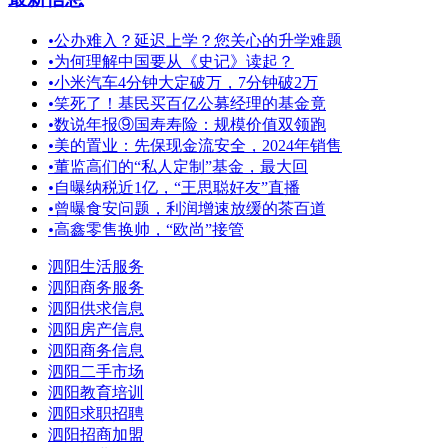
•
公办难入？延迟上学？您关心的升学难题
•
为何理解中国要从《史记》读起？
•
小米汽车4分钟大定破万，7分钟破2万
•
笑死了！基民买百亿公募经理的基金竟
•
数说年报⑨国寿寿险：规模价值双领跑
•
美的置业：先保现金流安全，2024年销售
•
董监高们的“私人定制”基金，最大回
•
自曝纳税近1亿，“王思聪好友”直播
•
曾曝食安问题，利润增速放缓的茶百道
•
高鑫零售换帅，“欧尚”接管
泗阳生活服务
泗阳商务服务
泗阳供求信息
泗阳房产信息
泗阳商务信息
泗阳二手市场
泗阳教育培训
泗阳求职招聘
泗阳招商加盟