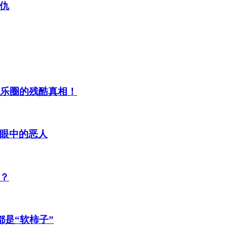
仇
娱乐圈的残酷真相！
眼中的恶人
？
都是“软柿子”