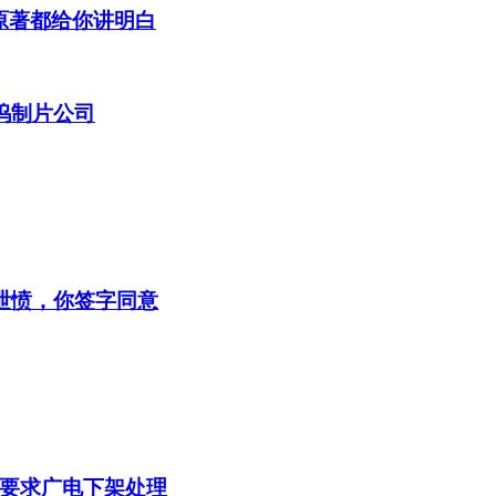
原著都给你讲明白
坞制片公司
泄愤，你签字同意
要求广电下架处理