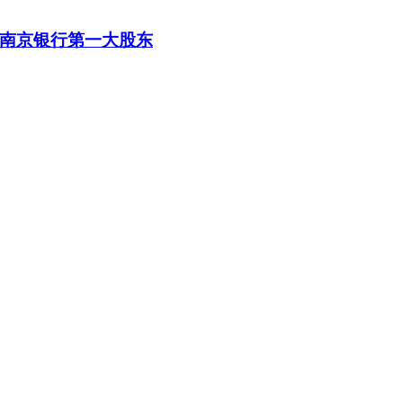
南京银行第一大股东