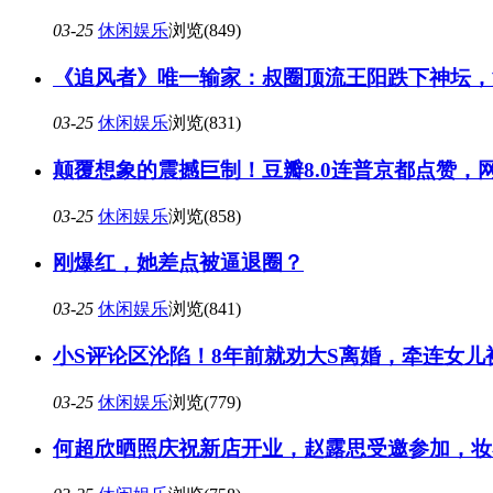
03-25
休闲娱乐
浏览(849)
《追风者》唯一输家：叔圈顶流王阳跌下神坛，
03-25
休闲娱乐
浏览(831)
颠覆想象的震撼巨制！豆瓣8.0连普京都点赞，
03-25
休闲娱乐
浏览(858)
刚爆红，她差点被逼退圈？
03-25
休闲娱乐
浏览(841)
小S评论区沦陷！8年前就劝大S离婚，牵连女儿
03-25
休闲娱乐
浏览(779)
何超欣晒照庆祝新店开业，赵露思受邀参加，妆