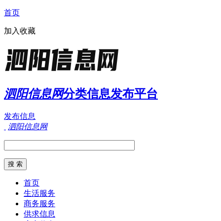
首页
加入收藏
泗阳信息网
分类信息发布平台
发布信息
泗阳信息网
首页
生活服务
商务服务
供求信息