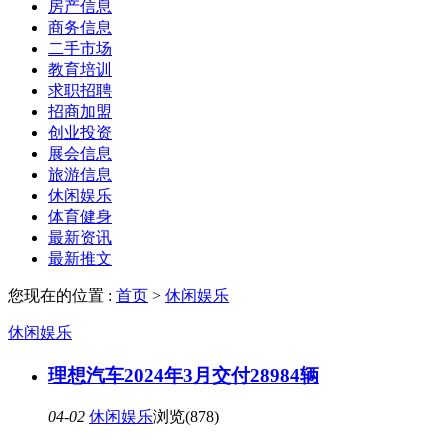
房产信息
商务信息
二手市场
教育培训
求职招聘
招商加盟
创业投资
展会信息
旅游信息
休闲娱乐
体育健身
最新资讯
最新推文
您现在的位置 :
首页
>
休闲娱乐
休闲娱乐
理想汽车2024年3月交付28984辆
04-02
休闲娱乐
浏览(878)