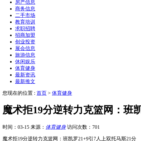
房产信息
商务信息
二手市场
教育培训
求职招聘
招商加盟
创业投资
展会信息
旅游信息
休闲娱乐
体育健身
最新资讯
最新推文
您现在的位置 :
首页
>
体育健身
魔术拒19分逆转力克篮网：班凯罗
时间：03-15
来源：
体育健身
访问次数：701
魔术拒19分逆转力克篮网：班凯罗21+9引7人上双托马斯21分