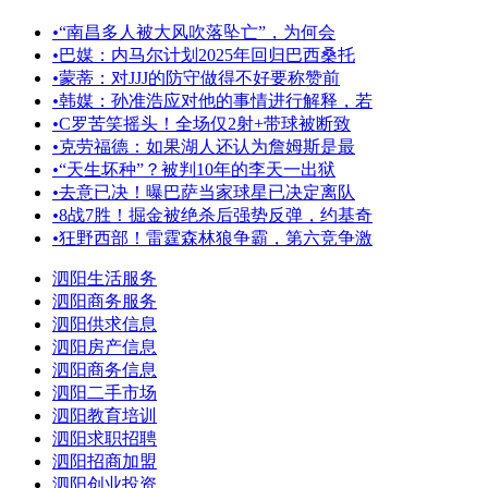
•
“南昌多人被大风吹落坠亡”，为何会
•
巴媒：内马尔计划2025年回归巴西桑托
•
蒙蒂：对JJJ的防守做得不好要称赞前
•
韩媒：孙准浩应对他的事情进行解释，若
•
C罗苦笑摇头！全场仅2射+带球被断致
•
克劳福德：如果湖人还认为詹姆斯是最
•
“天生坏种”？被判10年的李天一出狱
•
去意已决！曝巴萨当家球星已决定离队
•
8战7胜！掘金被绝杀后强势反弹，约基奇
•
狂野西部！雷霆森林狼争霸，第六竞争激
泗阳生活服务
泗阳商务服务
泗阳供求信息
泗阳房产信息
泗阳商务信息
泗阳二手市场
泗阳教育培训
泗阳求职招聘
泗阳招商加盟
泗阳创业投资