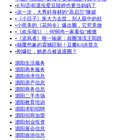
•
E句话|前退役爱豆陆婷也要当妈妈了
•
这一次，大秀好身材的“高启兰”隆妮
•
《小日子》朱大力去世，别人眼中的好
•
小而美的《花间令》爆出圈，它究竟做
•
《欢乐颂5》：何悯鸿一家看似“难缠
•
《追风者》唯一输家：叔圈顶流王阳跌
•
颠覆想象的震撼巨制！豆瓣8.0连普京
•
刚爆红，她差点被逼退圈？
泗阳生活服务
泗阳商务服务
泗阳供求信息
泗阳房产信息
泗阳商务信息
泗阳二手市场
泗阳教育培训
泗阳求职招聘
泗阳招商加盟
泗阳创业投资
泗阳展会信息
泗阳旅游信息