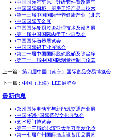
•
中国国际汽车原厂升级套件暨改装车
•
中国国际橱柜、厨房卫浴产品与技术
•
第十三届中国国际营养健康产业（北京
•
中国国际五金展
•
中国国际餐厨垃圾处理技术及设备展
•
第十届中国国际肉类工业展览会
•
中国国际衡器展览会
•
中国国际铝工业展览会
•
第二十届中国国际脱硫脱硝及除尘净
•
第三十一届中国国际测量控制与仪器
上一篇：
第四届中国（南宁）国际食品交易博览会
下一篇：
中国（上海）LED展览会
最新信息
•
郑州国际电动车与新能源交通产业展
•
中国(郑州)国际殡仪文化展览会
•
艺术厦门博览会
•
第三十三届哈尔滨亚太美容美发化妆
•
第十七届广州国际酒店设备用品展览