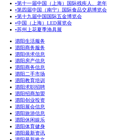
•
第十一届中国（上海）国际残疾人、老年
•
第四届中国（南宁）国际食品交易博览会
•
第十九届中国国际五金博览会
•
中国（上海）LED展览会
•
苏州上花夏季渔具展
泗阳生活服务
泗阳商务服务
泗阳供求信息
泗阳房产信息
泗阳商务信息
泗阳二手市场
泗阳教育培训
泗阳求职招聘
泗阳招商加盟
泗阳创业投资
泗阳展会信息
泗阳旅游信息
泗阳休闲娱乐
泗阳体育健身
泗阳最新资讯
泗阳最新推文