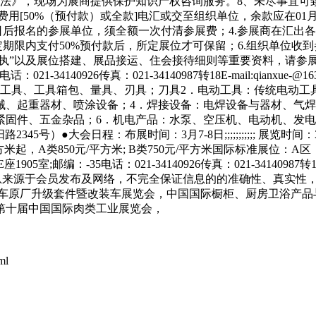
法》，现场为展商提供保护知识产权咨询服务。8、未尽事宜可致
费用[50%（预付款）或全款]电汇或交至组织单位，余款应在0
0日后报名的参展单位，须全额一次付清参展费；4.参展商在汇出各
定期限内支付50%预付款后，所定展位才可保留；6.组织单位收
回执”以及展位搭建、展品接运、住会接待细则等重要资料，请参
4140926传真：021-34140987转18E-mail:qianxue-@16
工具、工具箱包、量具、刃具；刀具2．电动工具：传统电动工
械、起重器材、喷涂设备；4．焊接设备：电焊设备与器材、气焊
固件、五金杂品；6．机电产品：水泵、空压机、电动机、发电机
45号）●大会日程：布展时间：3月7-8日;;;;;;;;;;; 展览
起，A类850元/平方米; B类750元/平方米国际标准展位：A区：80
-35电话：021-34140926传真：021-34140987转18E-mai
站部分展会信息来源于会员发布及网络，不完全保证信息的的准确性、真
汽车原厂升级套件暨改装车展览会，中国国际橱柜、厨房卫浴产品
第十届中国国际肉类工业展览会，
ml