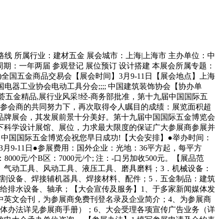
 乘车路线 所属行业：建材五金 展会城市：上海|上海市 主办单位：中
周期：一年两届 参观登记 展位预订 设计搭建 本展会所属专题：
18届)全国五金商品交易会【展会时间】3月9-11日【展会地点】上海
;;;; 中国电器工业协会电动工具分会;;;; 中国建筑装饰协会【协办单
荟五金精品,展行业风采!经-商务部批准，第十九届中国国际五
展、参会商的共同努力下，再次取得令人瞩目的成绩：展览面积超
行业品牌展会，其发展前景十分美好。第十九届中国国际五金博览会
条件下科学设计展馆、展位，力求最大限度的保证广大参展商参展并
，中国国际五金博览会祝您早日成功!【大会安排】●举办时间：
时间：3月9-11日●参展费用：国外企业：光地：36平方起，每平方
000元/个B区：7000元/个; 注：-口另加收500元。【展品范
、气动工具、风动工具、液压工具、磨具磨料；3．机械设备：
割设备、焊接辅机器具、焊接材料、配件；5．五金制品：建筑
给排水设备、轴承；【大会宣传及服务】1、于多家新闻媒体发
中英文会刊，为参展商免费刊登名录及企业简介；4、为参展商
体办法详见参展商手册）；6、大会受理各项宣传广告业务（详