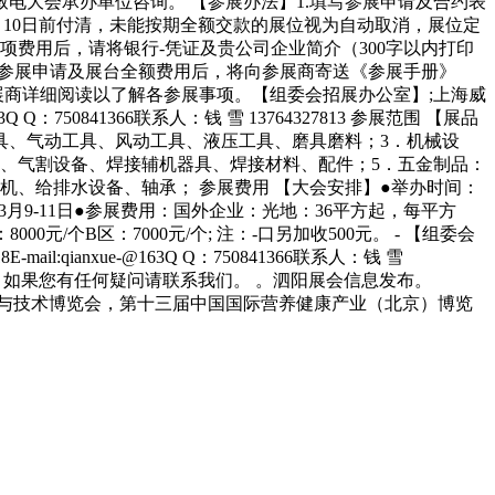
电大会承办单位咨询。 【参展办法】1.填写参展申请及合约表
1月10日前付清，未能按期全额交款的展位视为自动取消，展位定
项费用后，请将银行-凭证及贵公司企业简介（300字以内打印
到参展申请及展台全额费用后，将向参展商寄送《参展手册》
展商详细阅读以了解各参展事项。【组委会招展办公室】;上海威
3Q Q：750841366联系人：钱 雪 13764327813 参展范围 【展品
具、气动工具、风动工具、液压工具、磨具磨料；3．机械设
、气割设备、焊接辅机器具、焊接材料、配件；5．五金制品：
、给排水设备、轴承； 参展费用 【大会安排】●举办时间：
时间：3月9-11日●参展费用：国外企业：光地：36平方起，每平方
00元/个B区：7000元/个; 注：-口另加收500元。 - 【组委会
l:qianxue-@163Q Q：750841366联系人：钱 雪
实性，如果您有任何疑问请联系我们。 。泗阳展会信息发布。
与技术博览会，第十三届中国国际营养健康产业（北京）博览