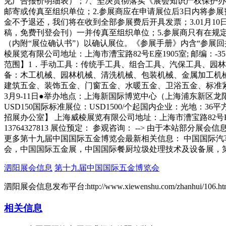
见广告报价明细表）；7、坚决贯彻落实《展会知识产权保护办
邮寄或传真至组织单位；2.参展商应在申请展位后3日内将参展
金不予退还，我们将在收到全部参展费后开具发票；3.01月1
稿，免费刊登会刊）一并传真至组织单位；5.参展商只有在规
（内附“展位确认书”）以确认展位。《参展手册》内含“参展
棱展览有限公司地址：上海市漕宝路82号E座1905室; 邮编：-35电话：021-3
范围】1．手动工具：传统手工具、组合工具、汽保工具、园林
备：木工机械、园林机械、清洗机械、包装机械、金属加工机
建筑五金、装饰五金、门窗五金、水暖五金、卫浴五金、标准紧
3月9-11日●举办地点：上海新国际博览中心（上海浦东新区龙阳路23
USD150国际标准展位：USD1500/个起国内企业：光地：36平方米
招展办公室】 上海威棱展览有限公司地址：上海市漕宝路82号E座1905室;邮编：
13764327813 展位预定： 参观咨询： --> 由于本
更多第十九届中国国际五金博览会最新相关信息： 中国国际
会，中国国际五金展，中国国际餐厨垃圾处理技术及设备展，
泗阳展会信息
第十九届中国国际五金博览会
泗阳展会信息发布平台:http://www.xiewenshu.com/zhanhui/106.ht
相关信息