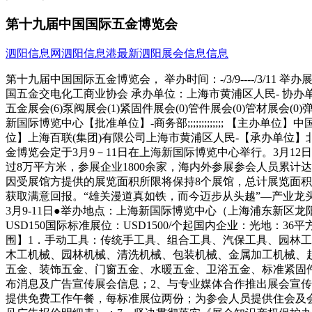
第十九届中国国际五金博览会
泗阳信息网
泗阳信息港
最新泗阳展会信息信息
第十九届中国国际五金博览会， 举办时间：-/3/9----/3/1
国五金交电化工商业协会 承办单位：上海市黄浦区人民- 协办单
五金展会(6)泵阀展会(1)紧固件展会(0)管件展会(0)管材展会
新国际博览中心【批准单位】-商务部;;;;;;;;;;;;; 【主办单位】
位】上海百联(集团)有限公司上海市黄浦区人民-【承办单位】
金博览会定于3月9－11日在上海新国际博览中心举行。3月
过8万平方米，参展企业1800余家，海内外参展参会人员累计
因受展馆方提供的展览面积所限将保持8个展馆，总计展览面积9
获取满意回报。“雄关漫道真如铁，而今迈步从头越”—产业龙
3月9-11日●举办地点：上海新国际博览中心（上海浦东新区龙阳路23
USD150国际标准展位：USD1500/个起国内企业：光地：36平方
围】1．手动工具：传统手工具、组合工具、汽保工具、园林工
木工机械、园林机械、清洗机械、包装机械、金属加工机械、
五金、装饰五金、门窗五金、水暖五金、卫浴五金、标准紧固
布消息及广告宣传展会信息；2、与专业媒体合作推出展会宣传
提供免费工作午餐，每标准展位两份；为参会人员提供住会及