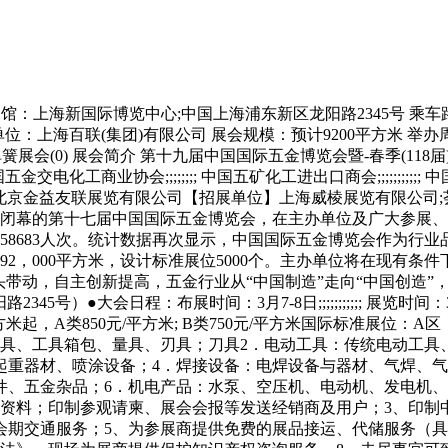
1 举办展馆：上海新国际博览中心;中国上海浦东新区龙阳路2345号
位：上海百联(集团)有限公司 展会规模：预计9200平方米 举办
(0)弹簧展会(0) 展会简介 第十九届中国国际五金博览会暨-春季(1
中国五金交电化工商业协会;;;;;;;; 中国五矿化工进出口商会;;;;;;;
北京金益友联展览有限公司【招展单位】上海威棱展览有限公司;
12日闭幕的第十七届中国国际五金博览会，在主办单位及广大参
达58683人次。统计数据再次显示，中国国际五金博览会作为
2，000平方米，设计标准展位5000个。主办单位将在现有
头带动，自主创新提高，五金行业从“中国制造”走向“中国创造”
45号）●大会日程：布展时间：3月7-8日;;;;;;;;;;; 展览
米起，A类850元/平方米; B类750元/平方米国际标准展位：A区：8
具、工具箱包、量具、刃具；刀具2．电动工具：传统电动工具
起重器材、喷涂设备；4．焊接设备：电焊设备与器材、气焊、气
件、五金杂品；6．机电产品：水泵、空压机、电动机、发电机、
资料；印制参观请柬、展会会报等发送经销商及用户；3、印制
会期交通服务；5、为参展商提供免费的展品接运、代储服务（具